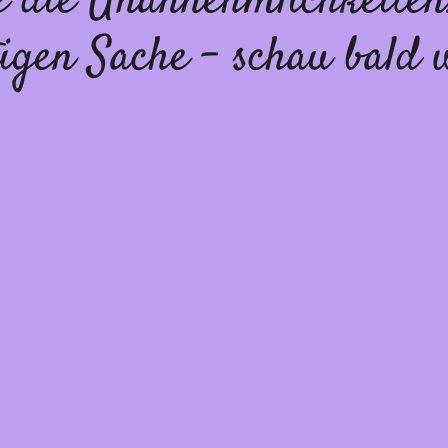
te die Unannehmlichkeiten
igen Sache – schau bald 