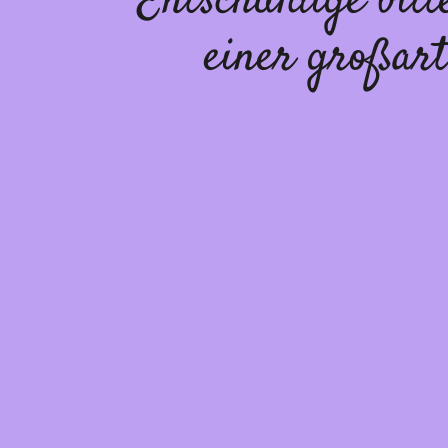
Entschuldige bit
einer großart