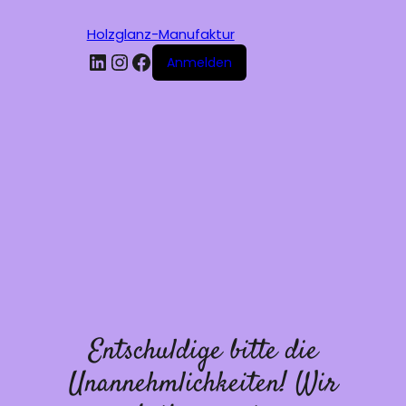
Holzglanz-Manufaktur
LinkedIn
Instagram
Facebook
Anmelden
Entschuldige bitte die
Unannehmlichkeiten! Wir