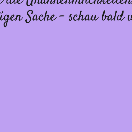
te die Unannehmlichkeiten
igen Sache – schau bald 