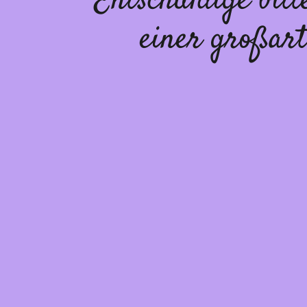
Entschuldige bit
einer großart