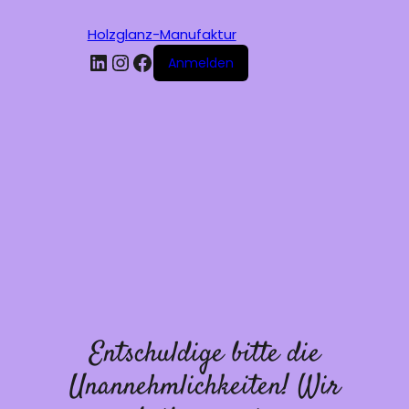
Holzglanz-Manufaktur
LinkedIn
Instagram
Facebook
Anmelden
Entschuldige bitte die
Unannehmlichkeiten! Wir